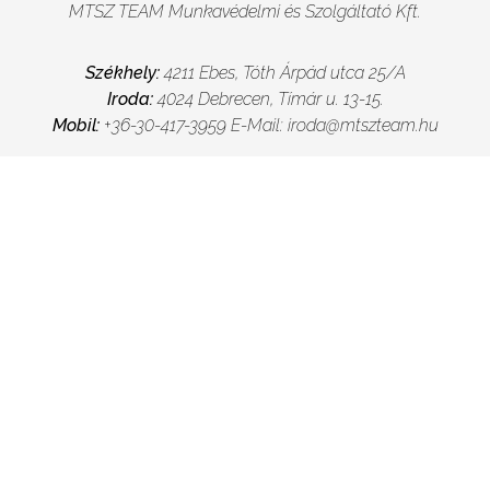
MTSZ TEAM Munkavédelmi és Szolgáltató Kft.
Székhely:
4211 Ebes, Tóth Árpád utca 25/A
Iroda:
4024 Debrecen, Tímár u. 13-15.
Mobil:
+36-30-417-3959
E-Mail:
iroda@mtszteam.hu