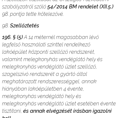
szabályzatról szóló
54/2014 BM rendelet (XII.5.)
98. pontja tette kötelezővé.
98.
Szellőztetés
196. § (5)
A 14 méternél magasabban lévő
legfelső használati szinttel rendelkező
lakóépület központi szellőző rendszerét,
valamint melegkonyhás vendéglátó hely és
melegkonyhás vendéglátó üzlet szellőző,
szagelszívó rendszerét a gyártó által
meghatározott rendszerességgel, annak
hiányában lakóépületben 4 évente,
melegkonyhás vendéglátó hely és
melegkonyhás vendéglátó üzlet esetében évente
tisztítani,
és annak elvégzését írásban igazolni