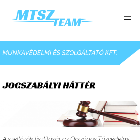
SZOLGÁLTATÁSAINK
REFERENCIÁK
MUNKAVÉDELMI ÉS SZOLGÁLTATÓ KFT.
MÉDIA MEGJELENÉSEK
ADATVÉDELEM
ELÉRHETŐSÉGEINK
JOGSZABÁLYI HÁTTÉR
INFORMÁCIÓK
A szellőzők tisztítását az Országos Tűzvédelmi