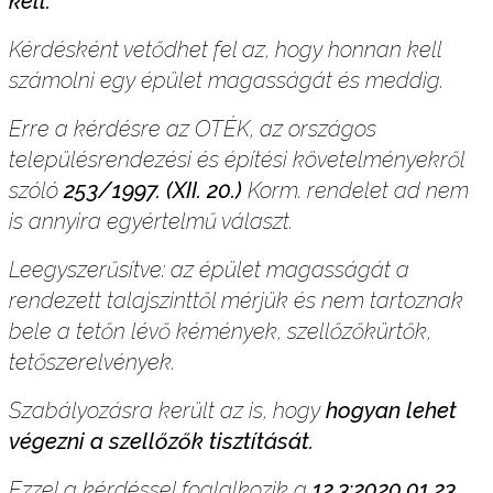
kell.
Kérdésként vetődhet fel az, hogy honnan kell
számolni egy épület magasságát és meddig.
Erre a kérdésre az OTÉK, az országos
településrendezési és építési követelményekről
szóló
253/1997. (XII. 20.)
Korm. rendelet ad nem
is annyira egyértelmű választ.
Leegyszerűsítve: az épület magasságát a
rendezett talajszinttől mérjük és nem tartoznak
bele a tetőn lévő kémények, szellőzőkürtők,
tetőszerelvények.
Szabályozásra került az is, hogy
hogyan lehet
végezni a szellőzők tisztítását.
Ezzel a kérdéssel foglalkozik a
12.3:2020.01.23.