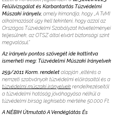
Felülvizsgálat és Karbantartás Tűzvédelmi
Műszaki irányelv,
amely kimondja, hogy „A TvMI
alkalmazását úgy kell tekinteni, hogy azzal az
Országos Tűzvédelmi Szabályzat követelményei
teljesülnek, az OTSZ által elvárt biztonsági szint
megvalósul.”
Az irányelv pontos szövegét ide kattintva
ismerheti meg:
Tűzvédelmi Műszaki Irányelvek
259/2011 Korm. rendelet
alapján „eltérés a
nemzeti szabványok tűzvédelmi előírásaitól és a
tűzvédelmi műszaki irányelvek
rendelkezéseitől
a tűzvédelmi hatóság jóváhagyása nélkül a
tűzvédelmi bírság legkisebb mértéke 50.000 Ft.
A NÉBIH Útmutató A Vendéglátás És